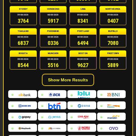
SYDNEY
HONGKONG
LIMA
NORTHKOREA
09-08-2026
08-08-2026
09-08-2026
09-08-2026
3764
5917
8341
0407
THAILAND
PHOENIX4D
PORTLAND
BUFFALO
08-08-2026
08-08-2026
08-08-2026
08-08-2026
6837
0336
6494
7080
BOGOTA
MUNCHEN
BOSTON
FREETOWN
08-08-2026
08-08-2026
08-08-2026
09-08-2026
8544
5516
9627
5889
Show More Results